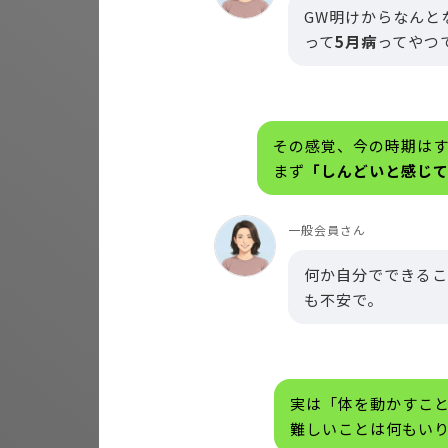
GW明けからなんと
って
5月病
ってやつ
その感覚、今の時期は
まず
「しんどいと感じ
一般会員さん
何か自分でできるこ
も不安で。
実は「体を動かすこ
難しいことは何もい